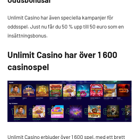
Unlimit Casino har även speciella kampanjer för
oddsspel. Just nu får du 50 % upp till 50 euro som en
insättningsbonus.
Unlimit Casino har över 1 600
casinospel
Unlimit Casino erbjuder över 1 600 spel, med ett brett