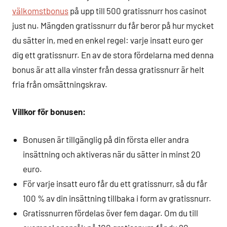
välkomstbonus
på upp till 500 gratissnurr hos casinot
just nu. Mängden gratissnurr du får beror på hur mycket
du sätter in, med en enkel regel: varje insatt euro ger
dig ett gratissnurr. En av de stora fördelarna med denna
bonus är att alla vinster från dessa gratissnurr är helt
fria från omsättningskrav.
Villkor för bonusen:
Bonusen är tillgänglig på din första eller andra
insättning och aktiveras när du sätter in minst 20
euro.
För varje insatt euro får du ett gratissnurr, så du får
100 % av din insättning tillbaka i form av gratissnurr.
Gratissnurren fördelas över fem dagar. Om du till