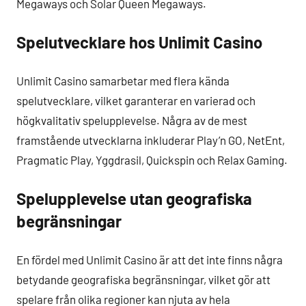
Megaways och Solar Queen Megaways.
Spelutvecklare hos Unlimit Casino
Unlimit Casino samarbetar med flera kända
spelutvecklare, vilket garanterar en varierad och
högkvalitativ spelupplevelse. Några av de mest
framstående utvecklarna inkluderar Play’n GO, NetEnt,
Pragmatic Play, Yggdrasil, Quickspin och Relax Gaming.
Spelupplevelse utan geografiska
begränsningar
En fördel med Unlimit Casino är att det inte finns några
betydande geografiska begränsningar, vilket gör att
spelare från olika regioner kan njuta av hela