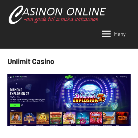
Hoppa
till
Casino
Din
innehåll
guide
online
till
Meny
Sveriges
bästa
casinon
Unlimit Casino
2021