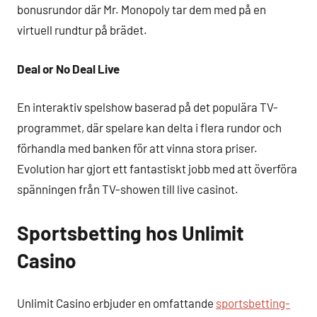
bonusrundor där Mr. Monopoly tar dem med på en
virtuell rundtur på brädet.
Deal or No Deal Live
En interaktiv spelshow baserad på det populära TV-
programmet, där spelare kan delta i flera rundor och
förhandla med banken för att vinna stora priser.
Evolution har gjort ett fantastiskt jobb med att överföra
spänningen från TV-showen till live casinot.
Sportsbetting hos Unlimit
Casino
Unlimit Casino erbjuder en omfattande
sportsbetting-