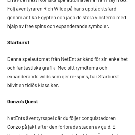
Följ äventyraren Rich Wilde på hans upptäcktsfärd
genom antika Egypten och jaga de stora vinsterna med
hjälp av free spins och expanderande symboler.
Starburst
Denna spelautomat från NetEnt är känd för sin enkelhet
och fantastiska grafik. Med sitt rymdtema och
expanderande wilds som ger re-spins, har Starburst
blivit en tidlös klassiker.
Gonzo’s Quest
NetEnts äventyrsspel där du följer conquistadoren
Gonzo på jakt efter den förlorade staden av guld, El