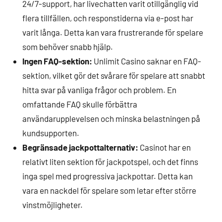
24/7-support, har livechatten varit otillgänglig vid
flera tillfällen, och responstiderna via e-post har
varit långa. Detta kan vara frustrerande för spelare
som behöver snabb hjälp.
Ingen FAQ-sektion:
Unlimit Casino saknar en FAQ-
sektion, vilket gör det svårare för spelare att snabbt
hitta svar på vanliga frågor och problem. En
omfattande FAQ skulle förbättra
användarupplevelsen och minska belastningen på
kundsupporten.
Begränsade jackpottalternativ:
Casinot har en
relativt liten sektion för jackpotspel, och det finns
inga spel med progressiva jackpottar. Detta kan
vara en nackdel för spelare som letar efter större
vinstmöjligheter.