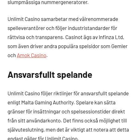
slumpmässiga nummergeneratorer.
Unlimit Casino samarbetar med välrenommerade
spelleverantörer och följer industristandarder för
rättvisa och transparens. Casinot ägs av Infinza Ltd,
som även driver andra populära spelsidor som Gemler
och
Amok Casino
.
Ansvarsfullt spelande
Unlimit Casino följer riktlinjer för ansvarsfullt spelande
enligt Malta Gaming Authority. Spelare kan sätta
gränser för insättningar och spelsessionstider direkt
från sitt användarkonto. Det finns också möjlighet till
självuteslutning, men det är viktigt att notera att detta
endast gäller för Unlimit Casino.