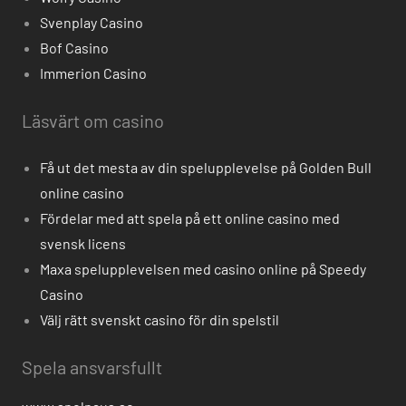
Svenplay Casino
Bof Casino
Immerion Casino
Läsvärt om casino
Få ut det mesta av din spelupplevelse på Golden Bull
online casino
Fördelar med att spela på ett online casino med
svensk licens
Maxa spelupplevelsen med casino online på Speedy
Casino
Välj rätt svenskt casino för din spelstil
Spela ansvarsfullt