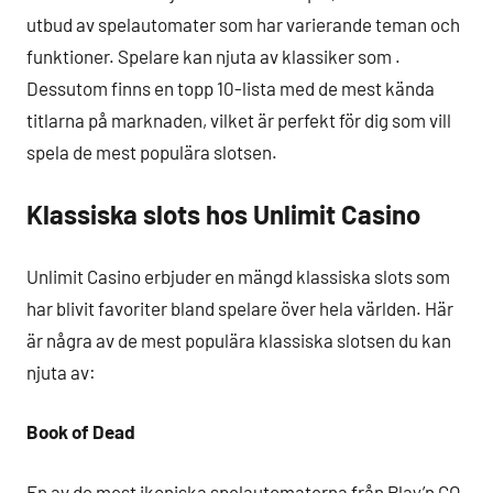
utbud av spelautomater som har varierande teman och
funktioner. Spelare kan njuta av klassiker som .
Dessutom finns en topp 10-lista med de mest kända
titlarna på marknaden, vilket är perfekt för dig som vill
spela de mest populära slotsen.
Klassiska slots hos Unlimit Casino
Unlimit Casino erbjuder en mängd klassiska slots som
har blivit favoriter bland spelare över hela världen. Här
är några av de mest populära klassiska slotsen du kan
njuta av:
Book of Dead
En av de mest ikoniska spelautomaterna från Play’n GO.