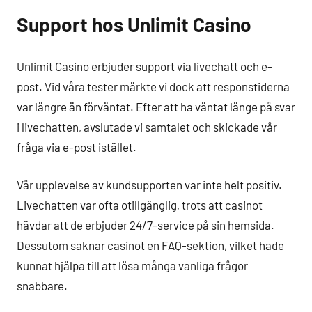
Support hos Unlimit Casino
Unlimit Casino erbjuder support via livechatt och e-
post. Vid våra tester märkte vi dock att responstiderna
var längre än förväntat. Efter att ha väntat länge på svar
i livechatten, avslutade vi samtalet och skickade vår
fråga via e-post istället.
Vår upplevelse av kundsupporten var inte helt positiv.
Livechatten var ofta otillgänglig, trots att casinot
hävdar att de erbjuder 24/7-service på sin hemsida.
Dessutom saknar casinot en FAQ-sektion, vilket hade
kunnat hjälpa till att lösa många vanliga frågor
snabbare.