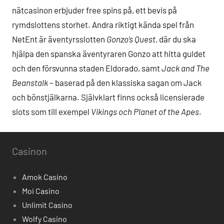
nätcasinon erbjuder free spins på, ett bevis på
rymdslottens storhet. Andra riktigt kända spel från
NetEnt är äventyrsslotten
Gonzo’s Quest
, där du ska
hjälpa den spanska äventyraren Gonzo att hitta guldet
och den försvunna staden Eldorado, samt
Jack and The
Beanstalk
– baserad på den klassiska sagan om Jack
och bönstjälkarna. Självklart finns också licensierade
slots som till exempel
Vikings och Planet of the Apes
.
Casinon
Amok Casino
Moi Casino
Unlimit Casino
Wolfy Casino