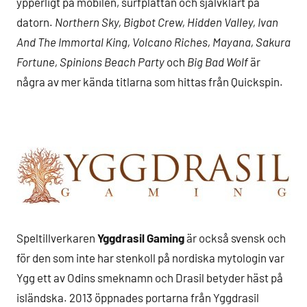
ypperligt på mobilen, surfplattan och självklart på
datorn.
Northern Sky, Bigbot Crew, Hidden Valley, Ivan
And The Immortal King, Volcano Riches, Mayana, Sakura
Fortune, Spinions Beach Party
och
Big Bad Wolf
är
några av mer kända titlarna som hittas från Quickspin.
Speltillverkaren
Yggdrasil Gaming
är också svensk och
för den som inte har stenkoll på nordiska mytologin var
Ygg ett av Odins smeknamn och Drasil betyder häst på
isländska. 2013 öppnades portarna från Yggdrasil