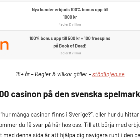
Nya kunder erbjuds 100% bonus upp till
1000 kr
Regler & villkor
100% bonus upp till 500 kr + 100 freespins
på Book of Dead!
Regler & villkor
18+ år – Regler & villkor gäller –
stödlinjen.se
n 100 casinon på den svenska spelma
”hur många casinon finns i Sverige?”, eller hur du hittar
kommer du få svar på här hos oss. Till att börja med erb
 med denna sida är att hjälpa dig navigera runt i den c