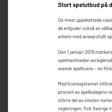
Stort spelutbud på 
De mest uppskattade casino
de erbjuder också en välb
arbete med ansvarsfullt sp
Den 1 januari 2019 markera
spelmarknaden avreglerade
svensk spellicens – en för
Med licenssystemet införde
procent av spelbolagens net
större del av vinsten numera
regleringen, fick Sverige 