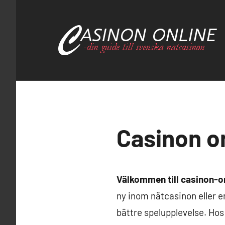
Hoppa
till
innehåll
Casinon on
Välkommen till casinon-on
ny inom nätcasinon eller en
bättre spelupplevelse. Hos