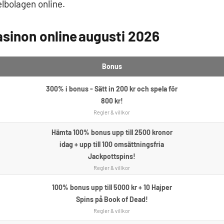
lbolagen online.
asinon online
augusti 2026
Bonus
300% i bonus - Sätt in 200 kr och spela för
800 kr!
Regler & villkor
Hämta 100% bonus upp till 2500 kronor
idag + upp till 100 omsättningsfria
Jackpottspins!
Regler & villkor
100% bonus upp till 5000 kr + 10 Hajper
Spins på Book of Dead!
Regler & villkor