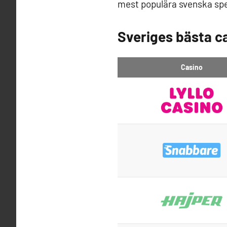
mest populära svenska spe
Sveriges bästa c
Casino