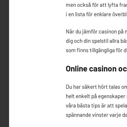
men också för att lyfta fr
i en lista för enklare överbl
När du jämför casinon på n
dig och din spelstil allra b
som finns tillgängliga för 
Online casinon o
Du har säkert hört talas o
helt enkelt på egenskaper 
våra bästa tips är att spel
spännande vinster varje d