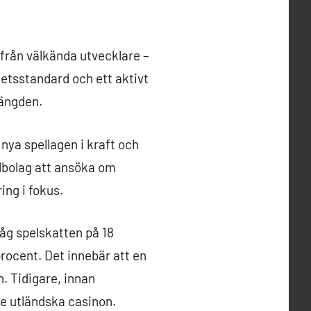
 från välkända utvecklare –
etsstandard och ett aktivt
mängden.
nya spellagen i kraft och
elbolag att ansöka om
ing i fokus.
låg spelskatten på 18
procent. Det innebär att en
n. Tidigare, innan
de utländska casinon.