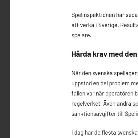
Spelinspektionen har sedan
att verka i Sverige. Result
spelare.
Hårda krav med den 
När den svenska spellagen 
uppstod en del problem me
fallen var när operatören b
regelverket. Även andra spe
sanktionsavgifter till Spel
I dag har de flesta svensk