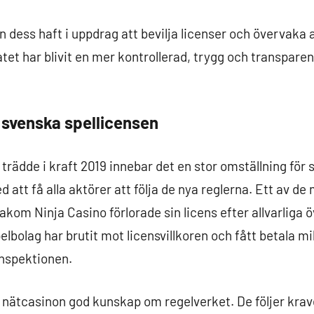
 dess haft i uppdrag att bevilja licenser och övervaka a
atet har blivit en mer kontrollerad, trygg och transparen
svenska spellicensen
trädde i kraft 2019 innebar det en stor omställning för 
d att få alla aktörer att följa de nya reglerna. Ett a
akom Ninja Casino förlorade sin licens efter allvarliga 
lbolag har brutit mot licensvillkoren och fått betala mi
inspektionen.
a nätcasinon god kunskap om regelverket. De följer krav