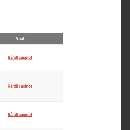
Visit
Gå till casinot
Gå till casinot
Gå till casinot