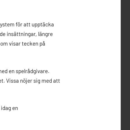
system för att upptäcka
de insättningar, längre
som visar tecken på
med en spelrådgivare.
et. Vissa nöjer sig med att
 idag en