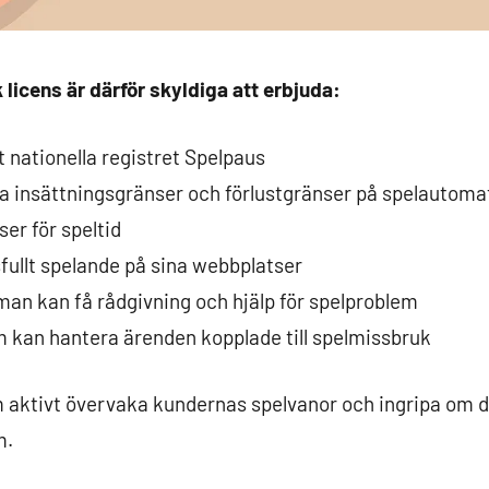
licens är därför skyldiga att erbjuda:
t nationella registret Spelpaus
ka insättningsgränser och förlustgränser på spelautoma
ser för speltid
fullt spelande på sina webbplatser
 man kan få rådgivning och hjälp för spelproblem
m kan hantera ärenden kopplade till spelmissbruk
aktivt övervaka kundernas spelvanor och ingripa om d
m.