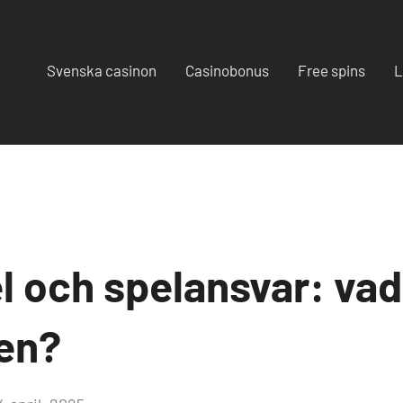
Svenska casinon
Casinobonus
Free spins
L
Casinon
Din
guide
online
till
Sveriges
bästa
casinon
2021
l och spelansvar: vad
en?