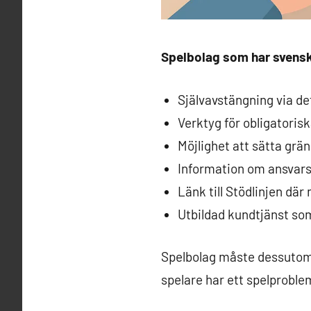
Spelbolag som har svensk 
Självavstängning via de
Verktyg för obligatoris
Möjlighet att sätta grän
Information om ansvars
Länk till Stödlinjen där
Utbildad kundtjänst so
Spelbolag måste dessutom 
spelare har ett spelproble