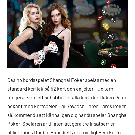
Casino bordsspelet Shanghai Poker spelas med en
standard kortlek på 52 kort och en joker – Jokern
fungerar som ett substitut för alla kort i kortleken. Är du
bekant med kortspelen Pai Gow och Three Cards Poker
så kommer du att känna igen dig när du spelar Shanghai
Poker. Spelaren är tillåten att göra tre insatser: en
obligatorisk Double Hand bett, ett frivilligt Fem korts