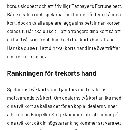
bonus sidobett och ett frivilligt Tazpayer’s Fortune bett.
Både dealern och spelarna runt bordet får fem stängda
kort, dock ska alla spelare lägga sina bett innan korten
delas ut. Här ska du se till att arrangera dina kort så att
du har två-kort front-hand och tre-korts back-hand.
Här ska du se till att din två-korts hand inte överträffar
din tre-korts hand.
Rankningen för trekorts hand
Spelarens två-korts hand jämförs med dealerns
motsvarande två kort. Om dealerns två kort är lika med
dina två kort så kallas det för en kopia, dealern vinner
alla kopior. Färg eller Stege kommer inte att finnas på
dina två kort då din högsta ranking kommer att vara ett