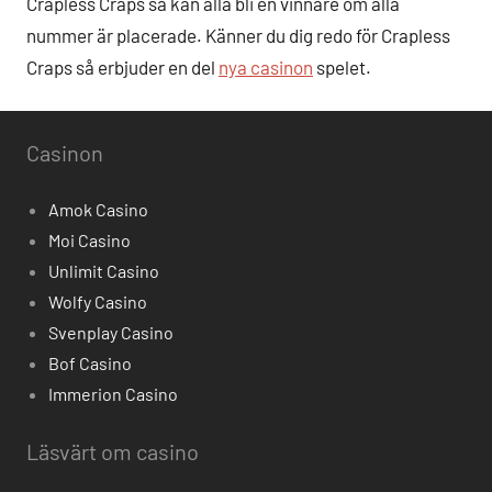
Crapless Craps så kan alla bli en vinnare om alla
nummer är placerade. Känner du dig redo för Crapless
Craps så erbjuder en del
nya casinon
spelet.
Casinon
Amok Casino
Moi Casino
Unlimit Casino
Wolfy Casino
Svenplay Casino
Bof Casino
Immerion Casino
Läsvärt om casino